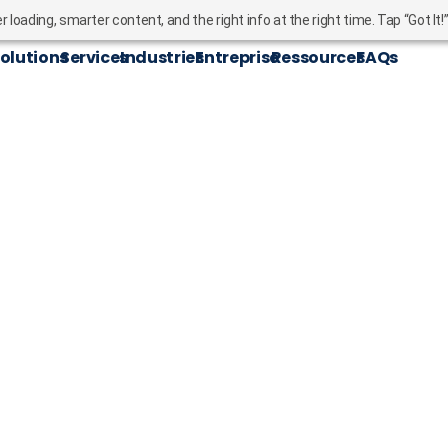
oading, smarter content, and the right info at the right time. Tap “Got It!
olutions
Services
Industries
Entreprise
Ressources
FAQs