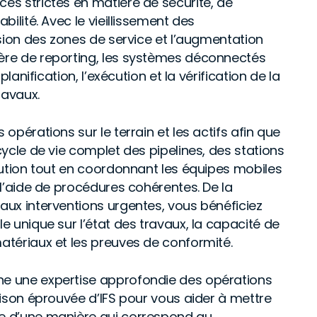
es strictes en matière de sécurité, de
bilité. Avec le vieillissement des
nsion des zones de service et l’augmentation
ère de reporting, les systèmes déconnectés
 planification, l’exécution et la vérification de la
ravaux.
 opérations sur le terrain et les actifs afin que
cycle de vie complet des pipelines, des stations
ibution tout en coordonnant les équipes mobiles
 l’aide de procédures cohérentes. De la
aux interventions urgentes, vous bénéficiez
e unique sur l’état des travaux, la capacité de
atériaux et les preuves de conformité.
e une expertise approfondie des opérations
aison éprouvée d’IFS pour vous aider à mettre
e d’une manière qui correspond au