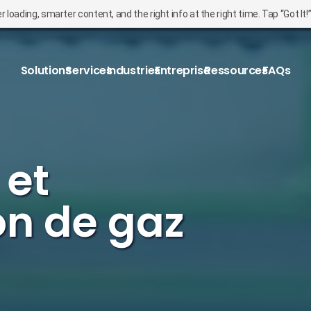
oading, smarter content, and the right info at the right time. Tap “Got It!
Solutions
Services
Industries
Entreprise
Ressources
FAQs
 et
on de gaz