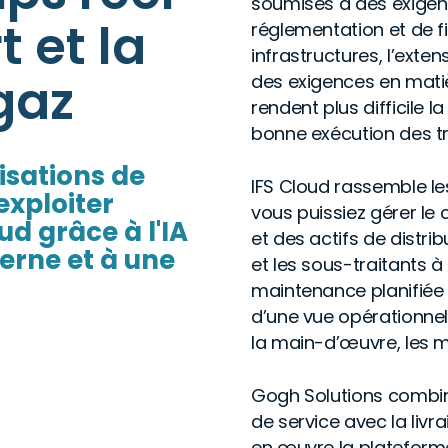
soumises à des exigenc
t et la
réglementation et de fia
infrastructures, l’exte
gaz
des exigences en mati
rendent plus difficile la
bonne exécution des t
isations de
IFS Cloud rassemble les
exploiter
vous puissiez gérer le 
ud grâce à l'IA
et des actifs de distr
derne et à une
et les sous-traitants à
maintenance planifiée 
d’une vue opérationnell
la main-d’œuvre, les m
Gogh Solutions combin
de service avec la livr
en œuvre la plateform