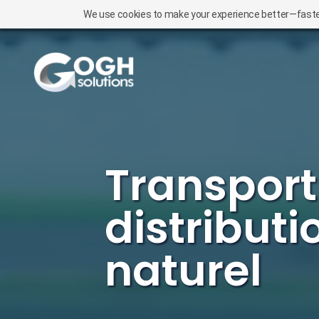
We use cookies to make your experience better—faster l
Carrieres
Transport
distributi
naturel