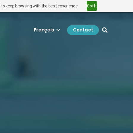
” to keep browsing with the best experience.
Got It
Français
Contact