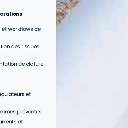
parations
s et workflows de
ction des risques
ntation de clôture
égulateurs et
ammes préventifs
urrents et