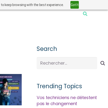
” to keep browsing with the best experience.
Got It
Search
Rechercher :
Trending Topics
Vos techniciens ne détestent
pas le changement