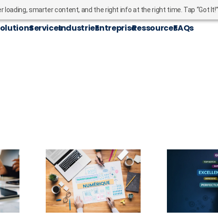
oading, smarter content, and the right info at the right time. Tap “Got It!
olutions
Services
Industries
Entreprise
Ressources
FAQs