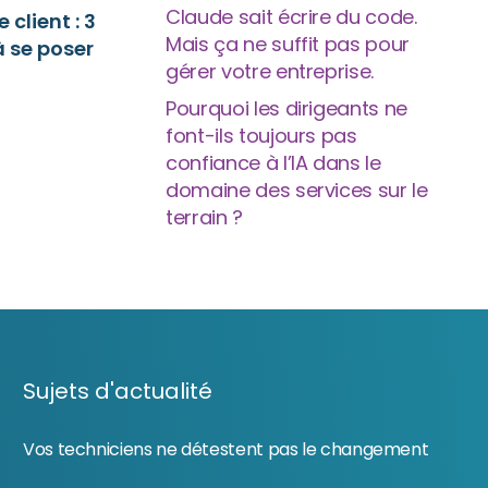
Claude sait écrire du code.
 client : 3
Mais ça ne suffit pas pour
 se poser
gérer votre entreprise.
Pourquoi les dirigeants ne
font-ils toujours pas
confiance à l’IA dans le
domaine des services sur le
terrain ?
Sujets d'actualité
Vos techniciens ne détestent pas le changement