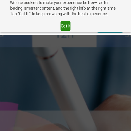
We use cookies to make your experience better—faster
loading, smarter content, and the right info at the right time.
Français
Carrieres
Tap “Got It!” to keep browsing with the best experience.
Got It
Contact