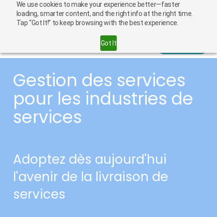
We use cookies to make your experience better—faster
loading, smarter content, and the right info at the right time.
Français
Carrieres
Tap “Got It!” to keep browsing with the best experience.
Got It
Contact
Gestion des services
pour les industries de
services
Adoptez dès aujourd'hui
l'avenir de la livraison de
services